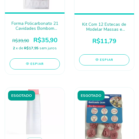
Forma Policarbonato 21
Kit Com 12 Estecas de
Cavidades Bombom
Modelar Massas e
Rosas - FT397 SILVER
Brigadeiros - BlueStar
R$35,90
R$11,79
R$39,90
2
x de
R$17,95
sem juros
ESPIAR
ESPIAR
ESGOTADO
ESGOTADO