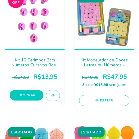
OFF
Kit 10 Carimbos 2cm
Kit Modelador de Doces
Números Cursivos Rosa
Letras ou Números -
- EMBALIKE
Festplastik
R$13,95
R$47,95
R$24,99
R$49,90
3
x de
R$15,98
sem juros
ESPIAR
ESGOTADO
ESGOTADO