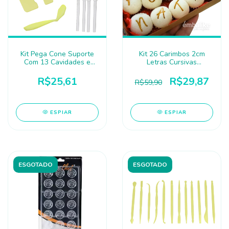
Kit Pega Cone Suporte
Kit 26 Carimbos 2cm
Com 13 Cavidades e
Letras Cursivas
Pegador - BLUE STAR
Maiúsculas Rosa -
EMBALIKE
R$25,61
R$29,87
R$59,90
ESPIAR
ESPIAR
ESGOTADO
ESGOTADO