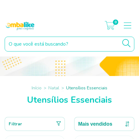
Parcelamento Sem Cartão. Parcele no Pix ou boleto, diretamente no
carrinho de compras*
0
Início
>
Natal
>
Utensílios Essenciais
Utensílios Essenciais
Filtrar