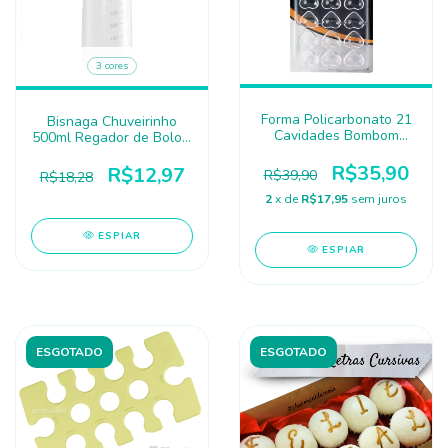
3 cores
Forma Policarbonato 21
Bisnaga Chuveirinho
Cavidades Bombom
500ml Regador de Bolo -
Coração - FT390 SILVER
INJETEMP
R$35,90
R$12,97
R$39,90
R$18,28
2
x de
R$17,95
sem juros
ESPIAR
ESPIAR
ESGOTADO
ESGOTADO