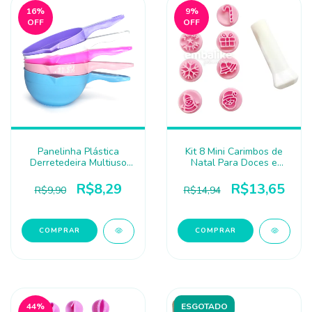
16
%
9
%
OFF
OFF
Panelinha Plástica
Kit 8 Mini Carimbos de
Derretedeira Multiuso
Natal Para Doces e
850ml - LSC
Brigadeiros - Festplastik
R$8,29
R$13,65
R$9,90
R$14,94
COMPRAR
44
%
ESGOTADO