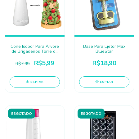
Cone Isopor Para Árvore
Base Para Ejetor Max
de Brigadeiros Torre de
BlueStar
Donuts 18x8cm
R$5,99
R$18,90
R$7,99
ESPIAR
ESPIAR
ESGOTADO
ESGOTADO