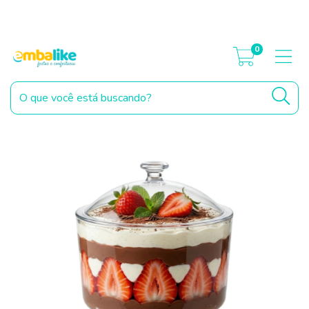
Parcelamento Sem Cartão. Parcele no Pix ou boleto, diretamente no
carrinho de compras*
0