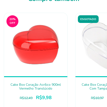
20
%
ESGOTADO
OFF
Cake Box Coração Acrílico 900ml
Cake Box Coraçã
Vermelho Translúcido
Com Tampa 
R$9,98
R$12,49
R$10,97