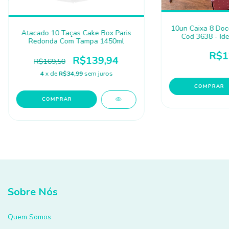
10un Caixa 8 Doc
Atacado 10 Taças Cake Box Paris
Cod 3638 - Id
Redonda Com Tampa 1450ml
R$1
R$139,94
R$169,50
4
x de
R$34,99
sem juros
Sobre Nós
Quem Somos